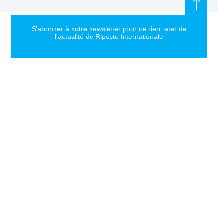
S'abonner à notre newsletter pour ne rien rater de
l'actualité de Riposte Internationale
S'abonner
RIPOSTE
CONTACT
MENTIONS
INTERNATIONALE
+33 6 51
Mentions
46 49 87
légales
Faire valoir la
contact@riposteinternationale.org
Paramètres
vérité et la
des
justice sur
77 bis rue
cookies
toute atteinte
Robespierres
aux droits de
93100
Politique de