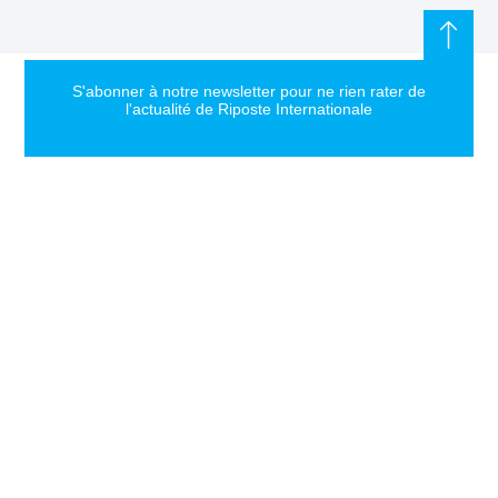
S'abonner à notre newsletter pour ne rien rater de
l'actualité de Riposte Internationale
S'abonner
RIPOSTE
CONTACT
MENTIONS
INTERNATIONALE
+33 6 51
Mentions
46 49 87
légales
Faire valoir la
contact@riposteinternationale.org
Paramètres
vérité et la
des
justice sur
77 bis rue
cookies
toute atteinte
Robespierres