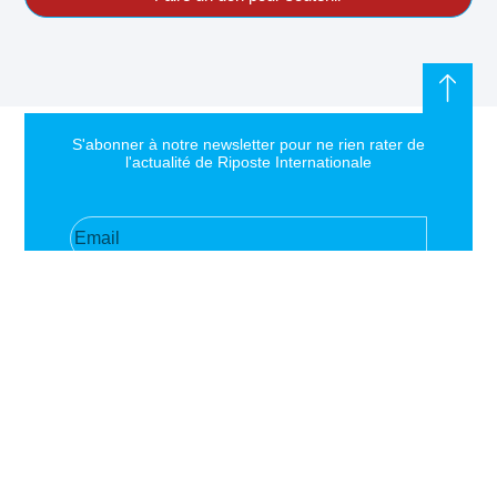
S'abonner à notre newsletter pour ne rien rater de
l'actualité de Riposte Internationale
S'abonner
RIPOSTE
CONTACT
MENTIONS
INTERNATIONALE
+33 6 51
Mentions
46 49 87
légales
Faire valoir la
contact@riposteinternationale.org
Paramètres
vérité et la