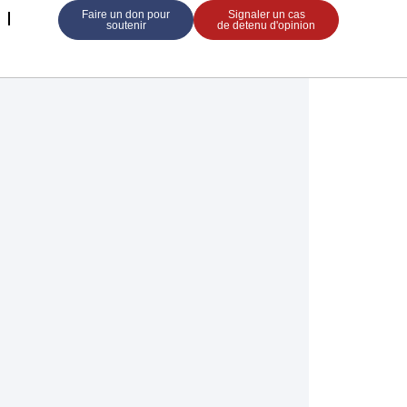
Faire un don pour
Signaler un cas
soutenir
de detenu d'opinion