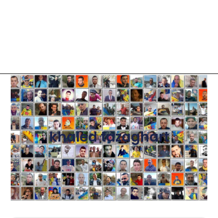
khaled tazaghart