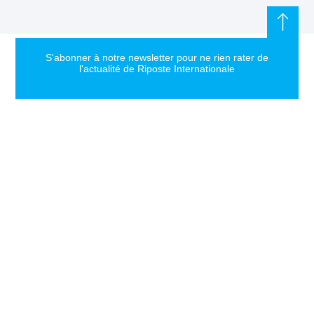
S'abonner à notre newsletter pour ne rien rater de
l'actualité de Riposte Internationale
S'abonner
RIPOSTE
CONTACT
MENTIONS
INTERNATIONALE
+33 6 51
Mentions
46 49 87
légales
Faire valoir la
contact@riposteinternationale.org
Paramètres
vérité et la
des
justice sur
77 bis rue
cookies
toute atteinte
Robespierres