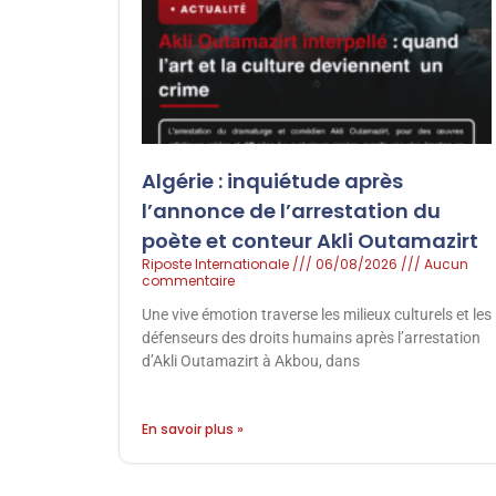
Algérie : inquiétude après
l’annonce de l’arrestation du
poète et conteur Akli Outamazirt
Riposte Internationale
06/08/2026
Aucun
commentaire
Une vive émotion traverse les milieux culturels et les
défenseurs des droits humains après l’arrestation
d’Akli Outamazirt à Akbou, dans
En savoir plus »