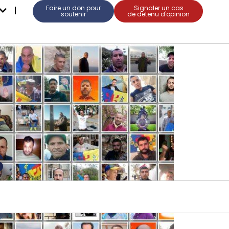
Faire un don pour
Signaler un cas
soutenir
de detenu d'opinion
s