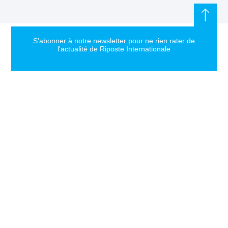
S'abonner à notre newsletter pour ne rien rater de
l'actualité de Riposte Internationale
S'abonner
RIPOSTE
CONTACT
MENTIONS
INTERNATIONALE
+33 6 51
Mentions
46 49 87
légales
Faire valoir la
contact@riposteinternationale.org
Paramètres
vérité et la
des
justice sur
77 bis rue
cookies
toute atteinte
Robespierres