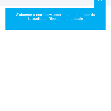
S'abonner à notre newsletter pour ne rien rater de
l'actualité de Riposte Internationale
S'abonner
RIPOSTE
CONTACT
MENTIONS
INTERNATIONALE
+33 6 51
Mentions
46 49 87
légales
Faire valoir la
contact@riposteinternationale.org
Paramètres
vérité et la
des
justice sur
77 bis rue
cookies
toute atteinte
Robespierres
aux droits de
93100
Politique de