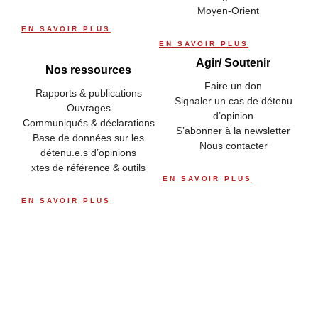
Moyen-Orient
EN SAVOIR PLUS
EN SAVOIR PLUS
Agir/ Soutenir
Nos ressources
Faire un don
Rapports & publications
Signaler un cas de détenu
Ouvrages
d’opinion
Communiqués & déclarations
S’abonner à la newsletter
Base de données sur les
Nous contacter
détenu.e.s d’opinions
xtes de référence & outils
EN SAVOIR PLUS
EN SAVOIR PLUS
Considérant l’ampleur que prennent les tragédies humaines de
migration, de déracinement.
Considérant les tragédies liées à l'esclavagisme.