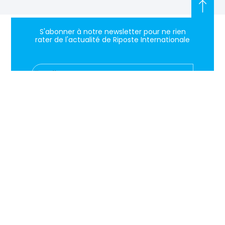
S'abonner à notre newsletter pour ne rien
rater de l'actualité de Riposte Internationale
S'abonner
RIPOSTE
CONTACT
MENTIONS
INTERNATIONALE
+33 6 51
Mentions
46 49
légales
Faire valoir
87
Paramètres
la vérité et
contact@riposteinternationale.org
des cookies
la justice sur
toute
77 bis rue
Politique de
atteinte aux
Robespierres
confidentialité