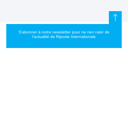
S'abonner à notre newsletter pour ne rien rater de
l'actualité de Riposte Internationale
S'abonner
RIPOSTE
CONTACT
MENTIONS
INTERNATIONALE
+33 6 51
Mentions
46 49 87
légales
Faire valoir la
contact@riposteinternationale.org
Paramètres
vérité et la
des
justice sur