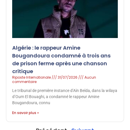
Algérie : le rappeur Amine
Bougandoura condamné à trois ans
de prison ferme après une chanson
critique
Riposte Internationale
31/07/2026
Aucun
commentaire
Le tribunal de première instance d’Aïn Beïda, dans la wilaya
d’Oum El Bouaghi, a condamné le rappeur Amine
Bougandoura, connu
En savoir plus »