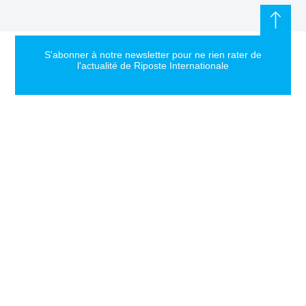
S'abonner à notre newsletter pour ne rien rater de
l'actualité de Riposte Internationale
S'abonner
RIPOSTE
CONTACT
MENTIONS
INTERNATIONALE
+33 6 51
Mentions
46 49 87
légales
Faire valoir la
contact@riposteinternationale.org
Paramètres
vérité et la
des
justice sur
77 bis rue
cookies
toute atteinte
Robespierres