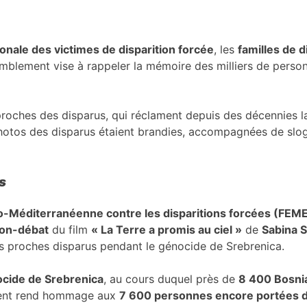
onale des victimes de disparition forcée
, les
familles de 
mblement vise à rappeler la mémoire des milliers de person
roches des disparus, qui réclament depuis des décennies l
hotos des disparus étaient brandies, accompagnées de slogan
s
o-Méditerranéenne contre les disparitions forcées (FEM
ion-débat
du film
« La Terre a promis au ciel »
de
Sabina 
s proches disparus pendant le génocide de Srebrenica.
cide de Srebrenica
, au cours duquel près de
8 400 Bosni
ment rend hommage aux
7 600 personnes encore portées 