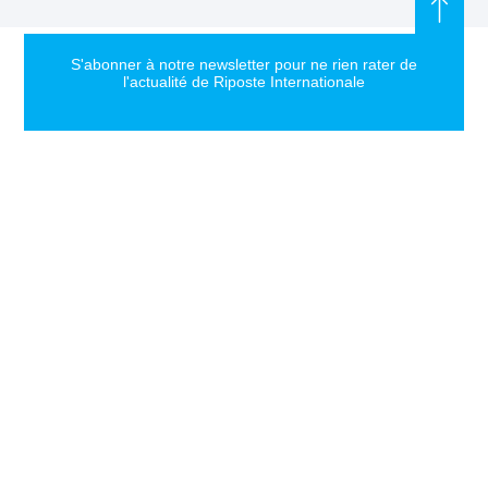
S'abonner à notre newsletter pour ne rien rater de
l'actualité de Riposte Internationale
S'abonner
RIPOSTE
CONTACT
MENTIONS
INTERNATIONALE
+33 6 51
Mentions
46 49 87
légales
Faire valoir la
contact@riposteinternationale.org
Paramètres
vérité et la
des
justice sur
77 bis rue
cookies
toute atteinte
Robespierres
aux droits de
93100
Politique de