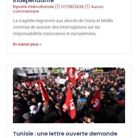
indépendante
Riposte Internationale
07/08/2026
Aucun
commentaire
La tragédie migratoire aux abords de Ceuta et Melilla
continue de susciter des interrogations sur les
responsabilités marocaines et européennes.
En savoir plus »
Tunisie : une lettre ouverte demande