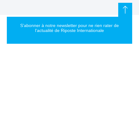
S'abonner à notre newsletter pour ne rien rater de
l'actualité de Riposte Internationale
S'abonner
RIPOSTE
CONTACT
MENTIONS
INTERNATIONALE
+33 6 51
Mentions
46 49 87
légales
Faire valoir la
contact@riposteinternationale.org
Paramètres
vérité et la
des
justice sur
77 bis rue
cookies
toute atteinte
Robespierres