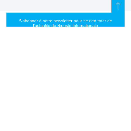
S'abonner à notre newsletter pour ne rien rater de
l'actualité de Riposte Internationale
S'abonner
RIPOSTE
CONTACT
MENTIONS
INTERNATIONALE
+33 6 51
Mentions
46 49 87
légales
Faire valoir la
contact@riposteinternationale.org
Paramètres
vérité et la
des
justice sur
77 bis rue
cookies
toute atteinte
Robespierres
aux droits de
93100
Politique de