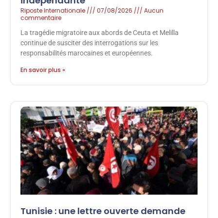
indépendante
Riposte Internationale
07/08/2026
Aucun
commentaire
La tragédie migratoire aux abords de Ceuta et Melilla
continue de susciter des interrogations sur les
responsabilités marocaines et européennes.
En savoir plus »
Tunisie : une lettre ouverte demande