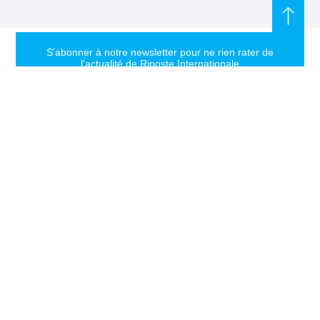
S'abonner à notre newsletter pour ne rien rater de
l'actualité de Riposte Internationale
S'abonner
RIPOSTE
CONTACT
MENTIONS
INTERNATIONALE
+33 6 51
Mentions
46 49 87
légales
Faire valoir la
contact@riposteinternationale.org
Paramètres
vérité et la
des
justice sur
77 bis rue
cookies
toute atteinte
Robespierres
aux droits de
93100
Politique de