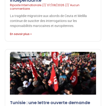
indépendante
Riposte Internationale
07/08/2026
Aucun
commentaire
La tragédie migratoire aux abords de Ceuta et Melilla
continue de susciter des interrogations sur les
responsabilités marocaines et européennes.
En savoir plus »
Tunisie : une lettre ouverte demande