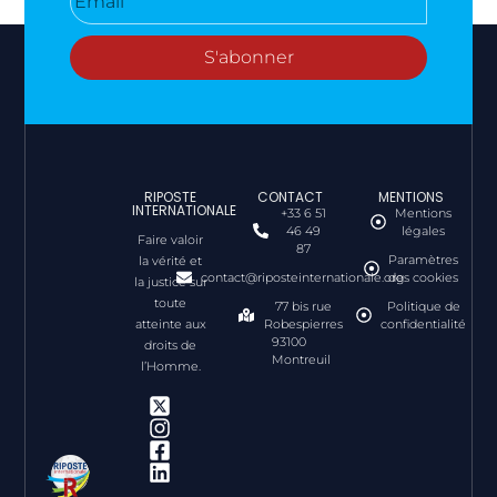
S'abonner
RIPOSTE
CONTACT
MENTIONS
INTERNATIONALE
+33 6 51
Mentions
46 49
légales
Faire valoir
87
Paramètres
la vérité et
contact@riposteinternationale.org
des cookies
la justice sur
toute
77 bis rue
Politique de
atteinte aux
Robespierres
confidentialité
93100
droits de
Montreuil
l’Homme.