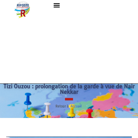
Tizi Ouzou : prolongation de la garde à vue de Nair
Nekkar
Retour à
Accueil