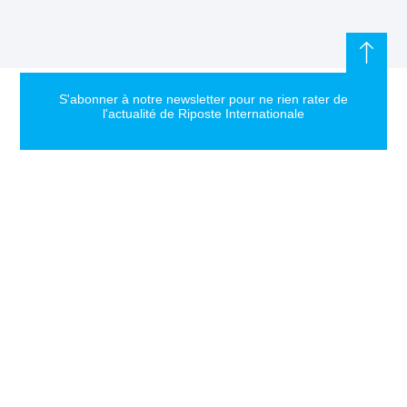
S'abonner à notre newsletter pour ne rien rater de
l'actualité de Riposte Internationale
S'abonner
RIPOSTE
CONTACT
MENTIONS
INTERNATIONALE
+33 6 51
Mentions
46 49 87
légales
Faire valoir la
contact@riposteinternationale.org
Paramètres
vérité et la
des
justice sur