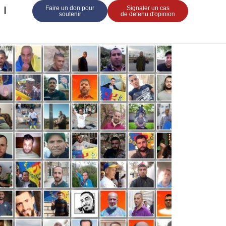
Faire un don pour
Signaler un cas
soutenir
de detenu d'opinion