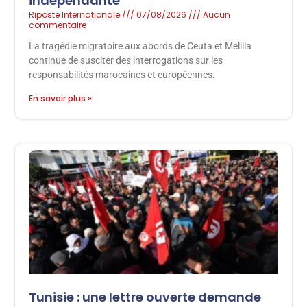
indépendante
Riposte Internationale
07/08/2026
Aucun
commentaire
La tragédie migratoire aux abords de Ceuta et Melilla
continue de susciter des interrogations sur les
responsabilités marocaines et européennes.
En savoir plus »
Tunisie : une lettre ouverte demande