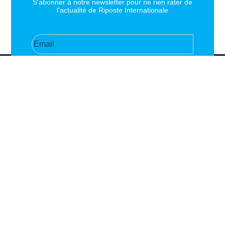
S'abonner à notre newsletter pour ne rien rater de
l'actualité de Riposte Internationale
S'abonner
RIPOSTE
CONTACT
MENTIONS
INTERNATIONALE
+33 6 51
Mentions
46 49 87
légales
Faire valoir la
contact@riposteinternationale.org
Paramètres
vérité et la
des
justice sur
77 bis rue
cookies
toute atteinte
Robespierres
aux droits de
93100
Politique de
Montreuil
confidentialité
l’Homme.