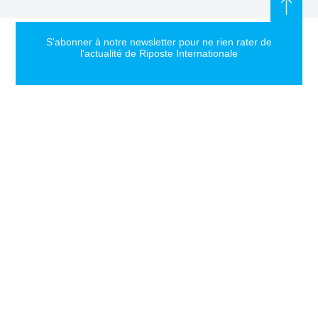
S'abonner à notre newsletter pour ne rien rater de
l'actualité de Riposte Internationale
S'abonner
RIPOSTE
CONTACT
MENTIONS
INTERNATIONALE
+33 6 51
Mentions
46 49 87
légales
Faire valoir la
contact@riposteinternationale.org
Paramètres
vérité et la
des
justice sur
77 bis rue
cookies
toute atteinte
Robespierres
aux droits de
93100
Politique de