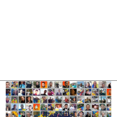
#اطلڨوهم