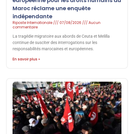
européenne pour les droits humains au
Maroc réclame une enquête
indépendante
Riposte Internationale
07/08/2026
Aucun
commentaire
La tragédie migratoire aux abords de Ceuta et Melilla
continue de susciter des interrogations sur les
responsabilités marocaines et européennes.
En savoir plus »