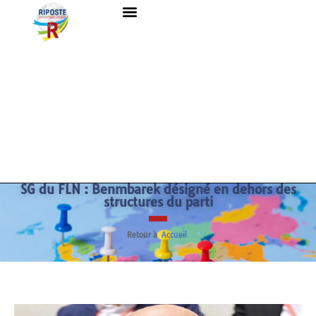
SG du FLN : Benmbarek désigné en dehors des
structures du parti
Retour à
Accueil