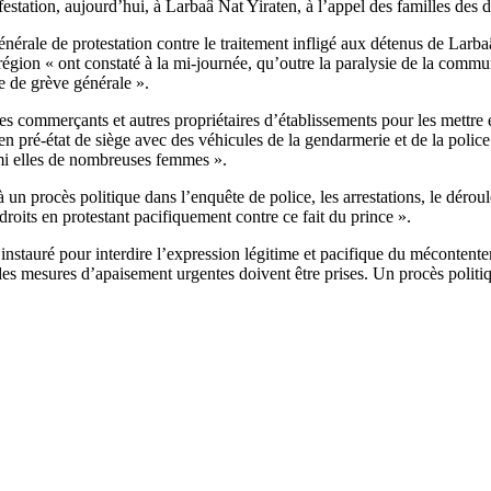
anifestation, aujourd’hui, à Larbaâ Nat Yiraten, à l’appel des familles 
ale de protestation contre le traitement infligé aux détenus de Larbaâ
région « ont constaté à la mi-journée, qu’outre la paralysie de la co
e de grève générale ».
 des commerçants et autres propriétaires d’établissements pour les mettr
en pré-état de siège avec des véhicules de la gendarmerie et de la police
armi elles de nombreuses femmes ».
n procès politique dans l’enquête de police, les arrestations, le déroul
droits en protestant pacifiquement contre ce fait du prince ».
instauré pour interdire l’expression légitime et pacifique du mécontent
es mesures d’apaisement urgentes doivent être prises. Un procès politiqu