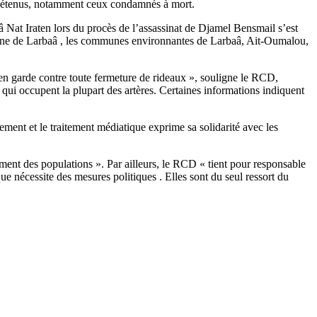
des détenus, notamment ceux condamnés à mort.
 Nat Iraten lors du procès de l’assassinat de Djamel Bensmail s’est
mmune de Larbaâ , les communes environnantes de Larbaâ, Ait-Oumalou,
e en garde contre toute fermeture de rideaux », souligne le RCD,
 qui occupent la plupart des artères. Certaines informations indiquent
ement et le traitement médiatique exprime sa solidarité avec les
ement des populations ». Par ailleurs, le RCD « tient pour responsable
e nécessite des mesures politiques . Elles sont du seul ressort du