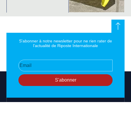
S'abonner à notre newsletter pour ne rien rater de
l'actualité de Riposte Internationale
S'abonner
RIPOSTE
CONTACT
MENTIONS
INTERNATIONALE
+33 6 51
Mentions
46 49 87
légales
Faire valoir la