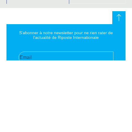
S'abonner à notre newsletter pour ne rien rater de
l'actualité de Riposte Internationale
S'abonner
RIPOSTE
CONTACT
MENTIONS
INTERNATIONALE
+33 6 51
Mentions
46 49 87
légales
Faire valoir la
contact@riposteinternationale.org
Paramètres
vérité et la
des
justice sur