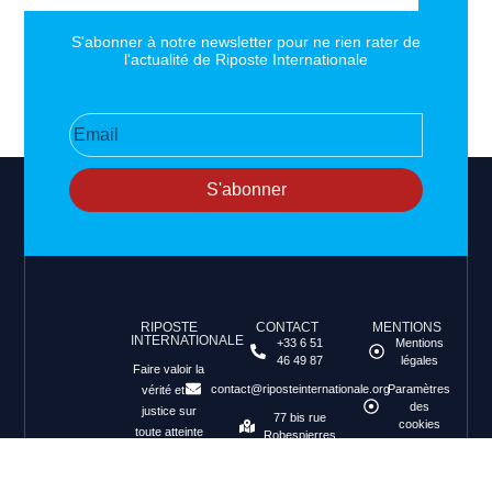
S'abonner à notre newsletter pour ne rien rater de
l'actualité de Riposte Internationale
S'abonner
RIPOSTE
CONTACT
MENTIONS
INTERNATIONALE
+33 6 51
Mentions
46 49 87
légales
Faire valoir la
contact@riposteinternationale.org
Paramètres
vérité et la
des
justice sur
77 bis rue
cookies
toute atteinte
Robespierres
aux droits de
93100
Politique de
Montreuil
confidentialité
l’Homme.