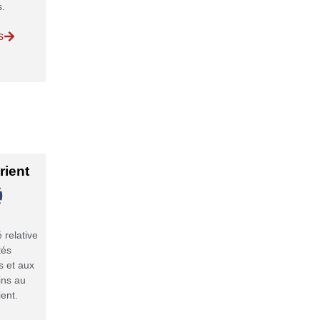
s.
s
ient
é relative
tés
 et aux
ins au
ent.