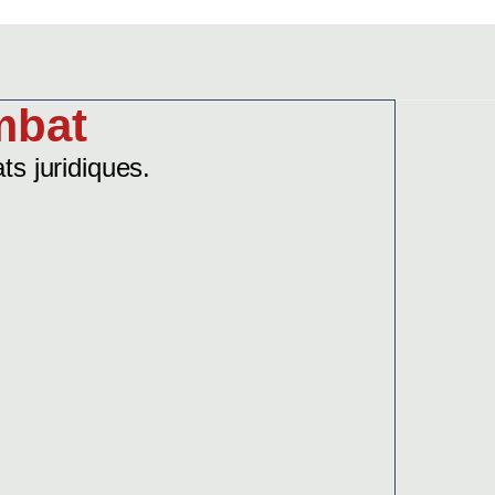
mbat
s juridiques.