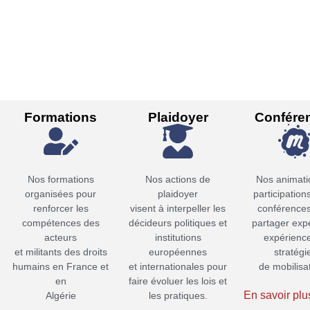
Formations
Plaidoyer
Confére
Nos formations
Nos actions de
Nos animati
organisées pour
plaidoyer
participation
renforcer les
visent à interpeller les
conférence
compétences des
décideurs politiques et
partager expe
acteurs
institutions
expérience
et militants des droits
européennes
stratégi
humains en France et
et internationales pour
de mobilisa
en
faire évoluer les lois et
En savoir plu
Algérie
les pratiques.