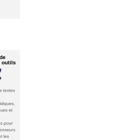
 de
 outils
 textes
idiques,
ques et
s pour
éfenseurs
t les