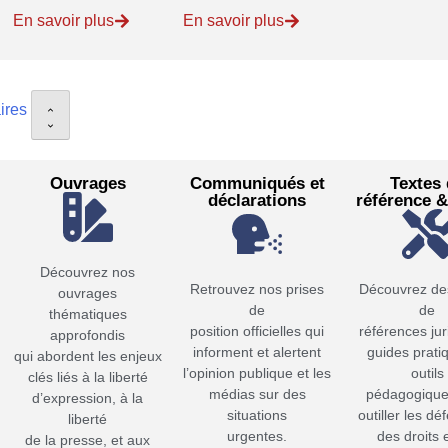
En savoir plus
En savoir plus
ires
Ouvrages
Communiqués et
Textes
déclarations
référence &
Découvrez nos
Retrouvez nos prises
Découvrez des
ouvrages
de
de
thématiques
position officielles qui
références jur
approfondis
informent et alertent
guides prati
qui abordent les enjeux
l’opinion publique et les
outils
clés liés à la liberté
médias sur des
pédagogique
d’expression, à la
situations
outiller les d
liberté
urgentes.
des droits e
de la presse, et aux