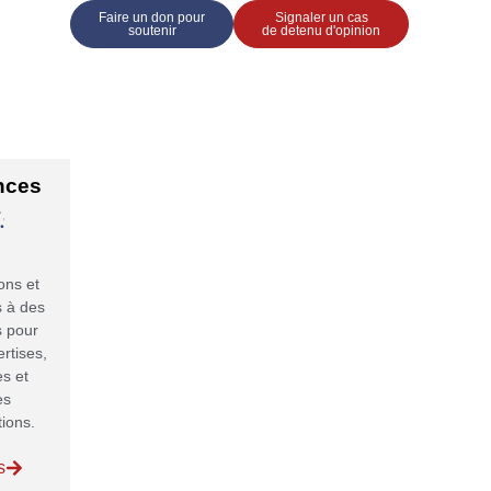
Faire un don pour
Signaler un cas
soutenir
de detenu d'opinion
nces
ons et
s à des
s pour
rtises,
s et
es
tions.
s