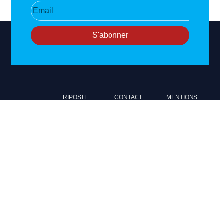
S'abonner
RIPOSTE
CONTACT
MENTIONS
INTERNATIONALE
+33 6 51
Mentions
46 49 87
légales
Faire valoir la
contact@riposteinternationale.org
Paramètres
vérité et la
des
justice sur
77 bis rue
cookies
toute atteinte
Robespierres
aux droits de
93100
Politique de
Montreuil
confidentialité
l’Homme.