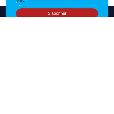
S'abonner
RIPOSTE
CONTACT
MENTIONS
INTERNATIONALE
+33 6 51
Mentions
46 49 87
légales
Faire valoir la
contact@riposteinternationale.org
Paramètres
vérité et la
des
justice sur
77 bis rue
cookies
toute atteinte
Robespierres
aux droits de
93100
Politique de
Montreuil
confidentialité
l’Homme.