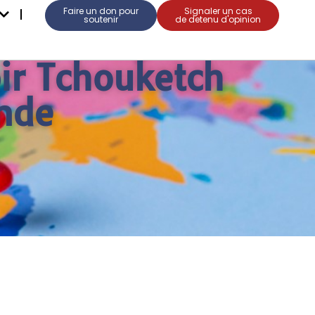
Faire un don pour
Signaler un cas
soutenir
de detenu d'opinion
ir Tchouketch
nde