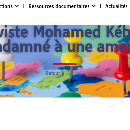
ctions
Ressources documentaires
Actualités
iviste Mohamed Kéb
ndamné à une ame
Retour à
Accueil