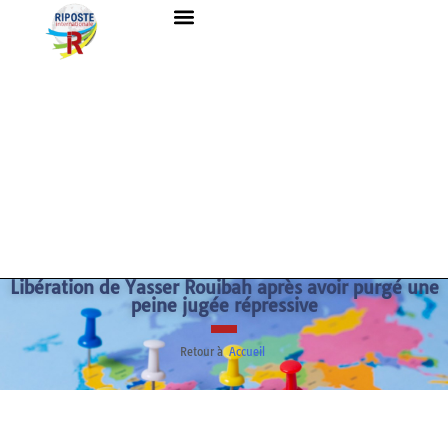
Libération de Yasser Rouibah après avoir purgé une
peine jugée répressive
Retour à
Accueil