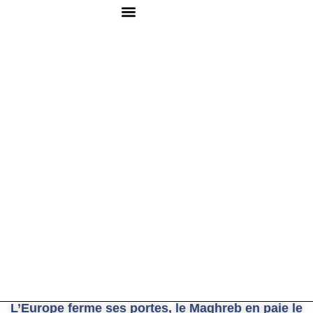
QUI SOMMES-NOUS ?
RESSOURCES DOCUMENTAIRES
NOUS CONTACTER
L’Europe ferme ses portes, le Maghreb en paie le