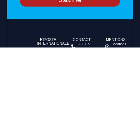
S'abonner
RIPOSTE
CONTACT
MENTIONS
INTERNATIONALE
+33 6 51
Mentions
46 49 87
légales
Faire valoir la
contact@riposteinternationale.org
Paramètres
vérité et la
des
justice sur
77 bis rue
cookies
toute atteinte
Robespierres
aux droits de
93100
Politique de
Montreuil
confidentialité
l’Homme.