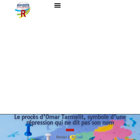
Le procès d’Omar Tarmelit, symbole d’une
répression qui ne dit pas son nom
Retour à
Accueil