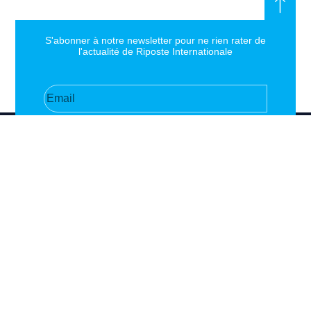
S'abonner à notre newsletter pour ne rien rater de
l'actualité de Riposte Internationale
S'abonner
RIPOSTE
CONTACT
MENTIONS
INTERNATIONALE
+33 6 51
Mentions
46 49 87
légales
Faire valoir la
contact@riposteinternationale.org
Paramètres
vérité et la
des
justice sur
77 bis rue
cookies
toute atteinte
Robespierres
aux droits de
93100
Politique de
Montreuil
confidentialité