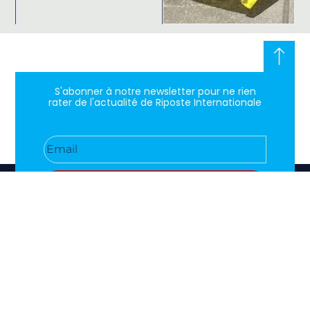
S'abonner à notre newsletter pour ne rien
rater de l'actualité de Riposte Internationale
S'abonner
RIPOSTE
CONTACT
MENTIONS
INTERNATIONALE
+33 6 51
Mentions
46 49
légales
Faire valoir
87
Paramètres