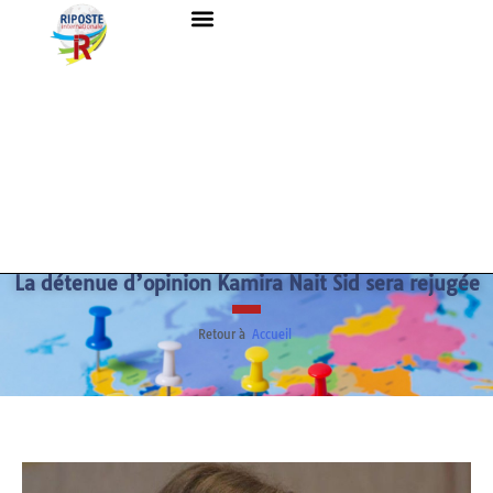
La détenue d’opinion Kamira Nait Sid sera rejugée
Retour à
Accueil