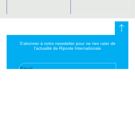
S'abonner à notre newsletter pour ne rien rater de
l'actualité de Riposte Internationale
S'abonner
RIPOSTE
CONTACT
MENTIONS
INTERNATIONALE
+33 6 51
Mentions
46 49 87
légales
Faire valoir la