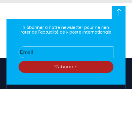
S'abonner à notre newsletter pour ne rien
rater de l'actualité de Riposte Internationale
S'abonner
RIPOSTE
CONTACT
MENTIONS
INTERNATIONALE
+33 6 51
Mentions
46 49
légales
Faire valoir
87
Paramètres
la vérité et
contact@riposteinternationale.org
des cookies
la justice sur
toute