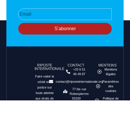
S'abonner
RIPOSTE
CONTACT
MENTIONS
INTERNATIONALE
+33 6 51
Mentions
46 49 87
légales
Faire valoir la
contact@riposteinternationale.org
Paramètres
vérité et la
des
justice sur
77 bis rue
cookies
toute atteinte
Robespierres
aux droits de
93100
Politique de
Montreuil
confidentialité
l’Homme.