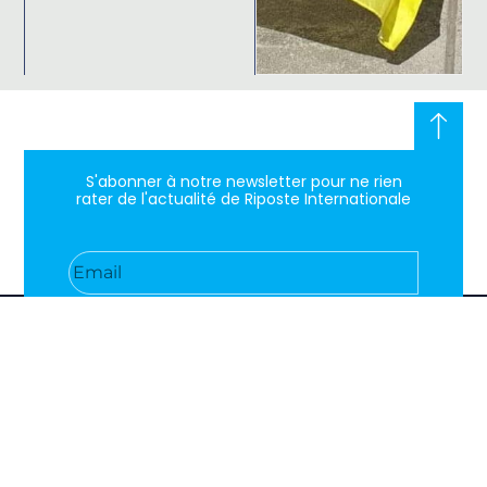
S'abonner à notre newsletter pour ne rien
rater de l'actualité de Riposte Internationale
S'abonner
RIPOSTE
CONTACT
MENTIONS
INTERNATIONALE
+33 6 51
Mentions