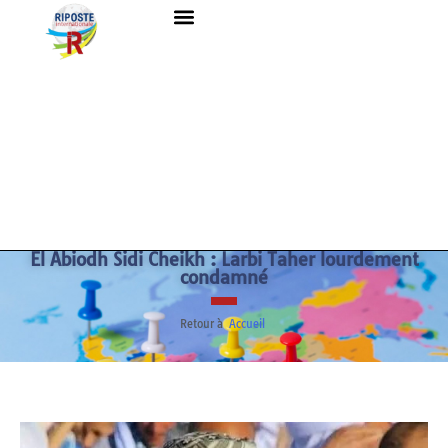
El Abiodh Sidi Cheikh : Larbi Taher lourdement
condamné
Retour à
Accueil