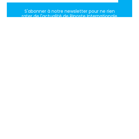
S'abonner à notre newsletter pour ne rien
rater de l'actualité de Riposte Internationale
S'abonner
RIPOSTE
CONTACT
MENTIONS
INTERNATIONALE
+33 6 51
Mentions
46 49
légales
Faire valoir
87
Paramètres
la vérité et
contact@riposteinternationale.org
des cookies
la justice sur
toute
77 bis rue
Politique de
atteinte aux
Robespierres
confidentialité
93100
droits de
Montreuil
l’Homme.