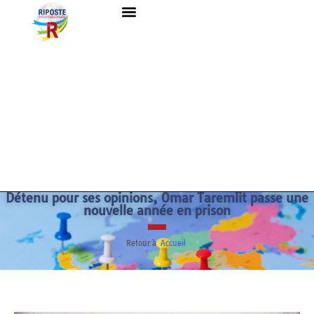
Détenu pour ses opinions, Omar Taremlit passe une
nouvelle année en prison
Retour à
Accueil